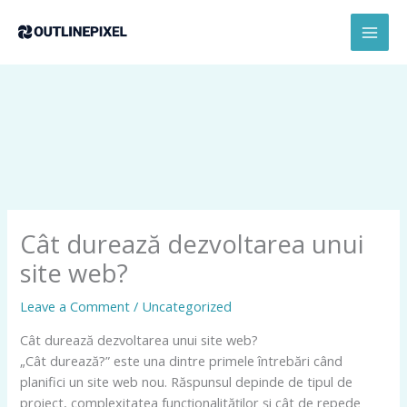
Skip
conținut
MAI
to
MEN
content
Cât durează dezvoltarea unui
site web?
Leave a Comment
/
Uncategorized
Cât durează dezvoltarea unui site web?
„Cât durează?” este una dintre primele întrebări când
planifici un site web nou. Răspunsul depinde de tipul de
proiect, complexitatea funcționalităților și cât de repede