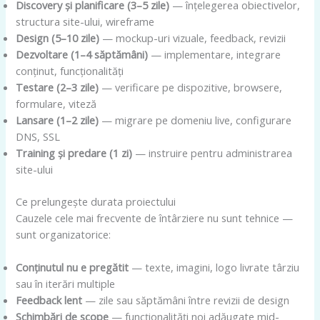
Discovery și planificare (3–5 zile)
— înțelegerea obiectivelor,
structura site-ului, wireframe
Design (5–10 zile)
— mockup-uri vizuale, feedback, revizii
Dezvoltare (1–4 săptămâni)
— implementare, integrare
conținut, funcționalități
Testare (2–3 zile)
— verificare pe dispozitive, browsere,
formulare, viteză
Lansare (1–2 zile)
— migrare pe domeniu live, configurare
DNS, SSL
Training și predare (1 zi)
— instruire pentru administrarea
site-ului
Ce prelungește durata proiectului
Cauzele cele mai frecvente de întârziere nu sunt tehnice —
sunt organizatorice:
Conținutul nu e pregătit
— texte, imagini, logo livrate târziu
sau în iterări multiple
Feedback lent
— zile sau săptămâni între revizii de design
Schimbări de scope
— funcționalități noi adăugate mid-