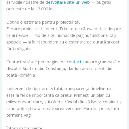
serviciile noastre de
dezvoltare site-uri web
— bugetul
pornește de la ~3.000 lei.
Obține o estimare pentru proiectul tău
Fiecare proiect este diferit. Trimite-ne câteva detalii despre
ce ai nevoie — tip de site, număr de pagini, funcționalități
speciale — și îți răspundem cu o estimare de durată și cost,
fără obligații.
Contactează-ne prin pagina de
contact
sau programează o
discuție. Suntem din Constanța, dar lucrăm cu clienți din
toată România.
Indiferent de tipul proiectului, transparența timeline-ului
este la fel de importantă ca prețul. Primești un plan cu
milestone-uri clare, știi când e rândul tău să livrezi conținut și
când poți aștepta următoarea versiune. Fără surprize, fără
termene vagi.
Întrebări frecvente