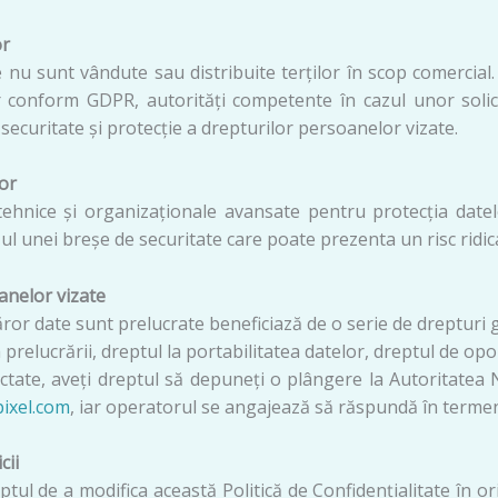
or
nu sunt vândute sau distribuite terților în scop comercial. 
r conform GDPR, autorități competente în cazul unor solicit
 securitate și protecție a drepturilor persoanelor vizate.
or
ehnice și organizaționale avansate pentru protecția datelo
zul unei breșe de securitate care poate prezenta un risc ridica
anelor vizate
ror date sunt prelucrate beneficiază de o serie de drepturi ga
a prelucrării, dreptul la portabilitatea datelor, dreptul de op
tate, aveți dreptul să depuneți o plângere la Autoritatea N
ixel.com
, iar operatorul se angajează să răspundă în terme
cii
tul de a modifica această Politică de Confidențialitate în 