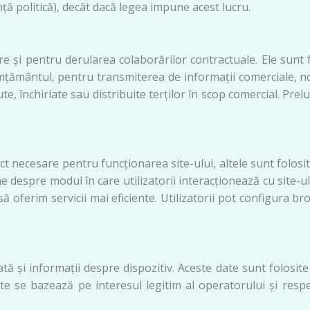
nță politică), decât dacă legea impune acest lucru.
re și pentru derularea colaborărilor contractuale. Ele sunt 
simțământul, pentru transmiterea de informații comerciale, n
 închiriate sau distribuite terților în scop comercial. Prel
t necesare pentru funcționarea site-ului, altele sunt folosite
 despre modul în care utilizatorii interacționează cu site-ul,
 oferim servicii mai eficiente. Utilizatorii pot configura b
ată și informații despre dispozitiv. Aceste date sunt folosit
ate se bazează pe interesul legitim al operatorului și respe