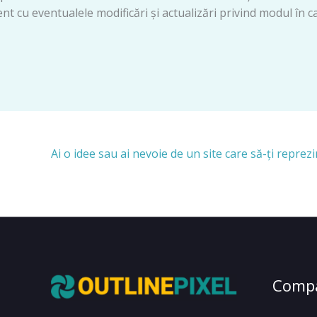
rent cu eventualele modificări și actualizări privind modul în
Ai o idee sau ai nevoie de un site care să-ți reprez
Comp