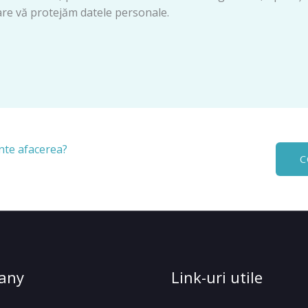
 care vă protejăm datele personale.
inte afacerea?
C
any
Link-uri utile