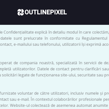
Skip
conținut
to
content
de Confidențialitate explică în detaliu modul în care colectăm
datele sunt prelucrate în conformitate cu Regulamentul (
ontact, e-mailului sau telefonului, utilizatorii își exprimă ac
operat de compania noastră, specializată în servicii de de
pletă utilizatorilor. Datele de contact pentru clarificări 
ru solicitări legate de funcționarea site-ului, securitate sau 
furnizate voluntar de către utilizatori, inclusiv numele și
tact sau e-mail. În contextul colaborărilor profesionale pen
elor. Website-ul colectează de asemenea automat anumite date