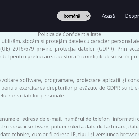
Alege
o
Acasă
Despr
limbă
Politica de Confidentialitate
, utilizăm, stocăm și protejăm datele cu caracter personal al
UE) 2016/679 privind protecția datelor (GDPR). Prin acce
ordul pentru prelucrarea acestora în condițiile descrise în pre
zvoltare software, programare, proiectare aplicații și con
sau pentru exercitarea drepturilor prevăzute de GDPR sunt: e
prelucrarea datelor personale.
 prenumele, adresa de e-mail, numărul de telefon, informați
tru servicii software, putem colecta date de facturare, date
 tehnice, cum ar fi adresa IP, tipul și versiunea browser-u