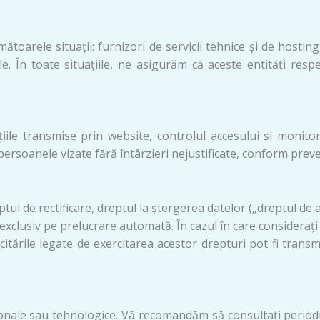
ătoarele situații: furnizori de servicii tehnice și de hosti
 În toate situațiile, ne asigurăm că aceste entități respec
le transmise prin website, controlul accesului și monitori
 persoanele vizate fără întârzieri nejustificate, conform preve
 de rectificare, dreptul la ștergerea datelor („dreptul de a f
 exclusiv pe prelucrare automată. În cazul în care considerați 
tările legate de exercitarea acestor drepturi pot fi transm
ționale sau tehnologice. Vă recomandăm să consultați period