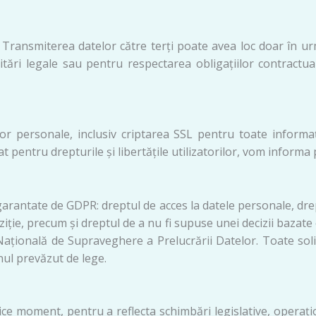
Transmiterea datelor către terți poate avea loc doar în urm
ări legale sau pentru respectarea obligațiilor contractuale.
r personale, inclusiv criptarea SSL pentru toate informații
t pentru drepturile și libertățile utilizatorilor, vom informa
rantate de GDPR: dreptul de acces la datele personale, dreptul
oziție, precum și dreptul de a nu fi supuse unei decizii bazate
ațională de Supraveghere a Prelucrării Datelor. Toate solici
nul prevăzut de lege.
orice moment, pentru a reflecta schimbări legislative, opera