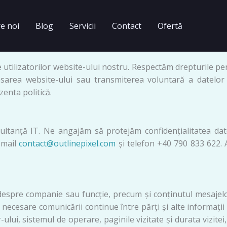
e noi
Blog
Servicii
Contact
Ofertă
e utilizatorilor website-ului nostru. Respectăm drepturile per
sarea website-ului sau transmiterea voluntară a datelor 
zenta politică.
sultanță IT. Ne angajăm să protejăm confidențialitatea dat
-mail
contact@outlinepixel.com
și telefon +40 790 833 622. A
i despre companie sau funcție, precum și conținutul mesajel
 necesare comunicării continue între părți și alte informați
lui, sistemul de operare, paginile vizitate și durata vizite