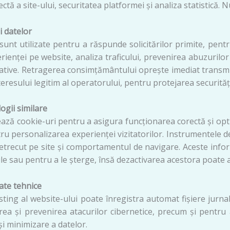
ctă a site-ului, securitatea platformei și analiza statistică. 
i datelor
sunt utilizate pentru a răspunde solicitărilor primite, pent
ienței pe website, analiza traficului, prevenirea abuzurilor
tive. Retragerea consimțământului oprește imediat transmiter
teresului legitim al operatorului, pentru protejarea securității s
ogii similare
ează cookie-uri pentru a asigura funcționarea corectă și optim
tru personalizarea experienței vizitatorilor. Instrumentele de
petrecut pe site și comportamentul de navigare. Aceste infor
le sau pentru a le șterge, însă dezactivarea acestora poate af
date tehnice
ting al website-ului poate înregistra automat fișiere jurnal 
area și prevenirea atacurilor cibernetice, precum și pentru 
și minimizare a datelor.