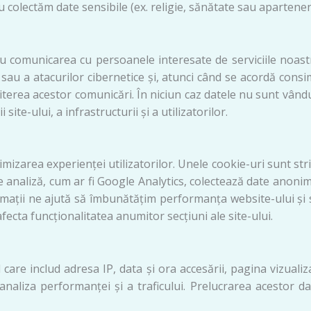
Nu colectăm date sensibile (ex. religie, sănătate sau apartene
ru comunicarea cu persoanele interesate de serviciile noast
 sau a atacurilor cibernetice și, atunci când se acordă con
ea acestor comunicări. În niciun caz datele nu sunt vândute,
ite-ului, a infrastructurii și a utilizatorilor.
izarea experienței utilizatorilor. Unele cookie-uri sunt stric
 analiză, cum ar fi Google Analytics, colectează date anonime
mații ne ajută să îmbunătățim performanța website-ului și să
ecta funcționalitatea anumitor secțiuni ale site-ului.
care includ adresa IP, data și ora accesării, pagina vizualiz
analiza performanței și a traficului. Prelucrarea acestor d