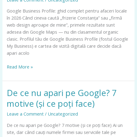
pentru
afaceri
Google Business Profile: ghid complet pentru afaceri locale
locale
în 2026 Când cineva caută „frizerie Constanța” sau „firmă
în
web design aproape de mine”, primele rezultate sunt
2026
adesea din Google Maps — nu din clasamentul organic
clasic. Profilul tău de Google Business Profile (fostul Google
My Business) e cartea de vizită digitală care decide dacă
apari acolo
Read More »
De ce nu apari pe Google? 7
De
ce
motive (și ce poți face)
nu
apari
Leave a Comment
/
Uncategorized
pe
De ce nu apari pe Google? 7 motive (și ce poți face) Ai un
Google?
site, dar când cauți numele firmei sau serviciile tale pe
7