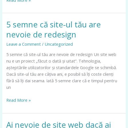
5 semne că site-ul tău are
5
semne
nevoie de redesign
că
site-
Leave a Comment
/
Uncategorized
ul
5 semne că site-ul tău are nevoie de redesign Un site web
tău
nu e un proiect „făcut o dată și uitat”. Tehnologia,
are
așteptările utilizatorilor și standardele Google se schimbă.
nevoie
Dacă site-ul tău are câțiva ani, e posibil să îți coste clienți
de
fără să îți dai seama. Iată 5 semne clare că e timpul pentru
redesign
un
Read More »
Ai nevoie de site web dacă ai
Ai