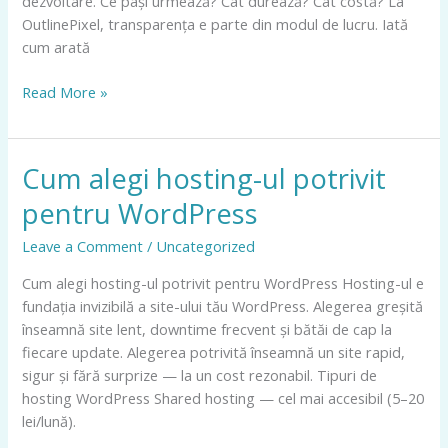
dezvoltare. Ce pași urmează? Cât durează? Cât costă? La
o
OutlinePixel, transparența e parte din modul de lucru. Iată
agenție
cum arată
Read More »
Cum alegi hosting-ul potrivit
Cum
alegi
pentru WordPress
hosting-
ul
Leave a Comment
/
Uncategorized
potrivit
Cum alegi hosting-ul potrivit pentru WordPress Hosting-ul e
pentru
fundația invizibilă a site-ului tău WordPress. Alegerea greșită
WordPress
înseamnă site lent, downtime frecvent și bătăi de cap la
fiecare update. Alegerea potrivită înseamnă un site rapid,
sigur și fără surprize — la un cost rezonabil. Tipuri de
hosting WordPress Shared hosting — cel mai accesibil (5–20
lei/lună).