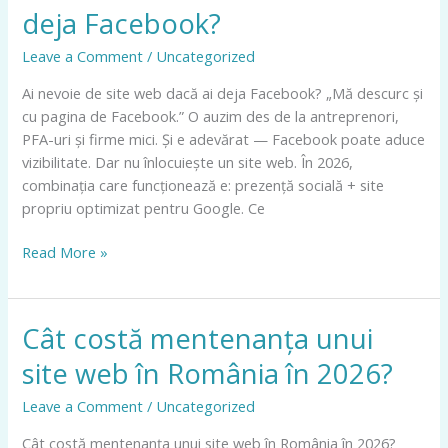
nevoie
deja Facebook?
de
site
Leave a Comment
/
Uncategorized
web
Ai nevoie de site web dacă ai deja Facebook? „Mă descurc și
dacă
cu pagina de Facebook.” O auzim des de la antreprenori,
ai
PFA-uri și firme mici. Și e adevărat — Facebook poate aduce
deja
vizibilitate. Dar nu înlocuiește un site web. În 2026,
Facebook?
combinația care funcționează e: prezență socială + site
propriu optimizat pentru Google. Ce
Read More »
Cât costă mentenanța unui
Cât
costă
site web în România în 2026?
mentenanța
unui
Leave a Comment
/
Uncategorized
site
Cât costă mentenanța unui site web în România în 2026?
web