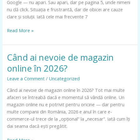
Google — nu apari. Sau apari, dar pe pagina 5, unde nimeni
motive
nu dă click. Situația e frustrantă, dar de obicei are cauze
(și
clare și soluții. Iată cele mai frecvente 7
ce
poți
Read More »
face)
Când ai nevoie de magazin
Când
ai
online în 2026?
nevoie
de
Leave a Comment
/
Uncategorized
magazin
Când ai nevoie de magazin online în 2026? Tot mai multe
online
afaceri se întreabă dacă e momentul să vândă online. Un
în
magazin online nu e potrivit pentru oricine — dar pentru
2026?
multe companii din România, 2026 e anul în care e-
commerce-ul trece de la „opțional” la „necesar”. Iată cum îți
dai seama dacă ești pregătit.
Read More »