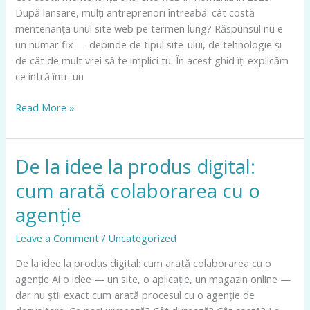
După lansare, mulți antreprenori întreabă: cât costă
în
mentenanța unui site web pe termen lung? Răspunsul nu e
România
un număr fix — depinde de tipul site-ului, de tehnologie și
în
de cât de mult vrei să te implici tu. În acest ghid îți explicăm
2026?
ce intră într-un
Read More »
De la idee la produs digital:
De
la
cum arată colaborarea cu o
idee
la
agenție
produs
Leave a Comment
/
Uncategorized
digital:
cum
De la idee la produs digital: cum arată colaborarea cu o
arată
agenție Ai o idee — un site, o aplicație, un magazin online —
colaborarea
dar nu știi exact cum arată procesul cu o agenție de
cu