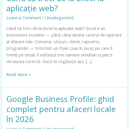
să
aplicație web?
treci
de
Leave a Comment
/
Uncategorized
la
Când să treci de la Excel la aplicație web? Excel e un
Excel
instrument excelent — până când devine centrul de operare
la
al afacerii tale. Comenzi, stocuri, clienți, rapoarte,
aplicație
programări — totul într-un fișier (sau în zece) pe care îl
web?
trimiți pe email, îl editează trei oameni simultan și pierzi
versiunea corectă. Dacă te regăsești aici, […]
Read More »
Google Business Profile: ghid
Google
Business
complet pentru afaceri locale
Profile:
ghid
în 2026
complet
Leave a Comment
/
Uncategorized