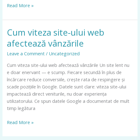
Read More »
Cum viteza site-ului web
Cum
viteza
afectează vânzările
site-
ului
Leave a Comment
/
Uncategorized
web
Cum viteza site-ului web afectează vânzările Un site lent nu
afectează
e doar enervant — e scump. Fiecare secundă în plus de
vânzările
încărcare reduce conversiile, crește rata de respingere și
scade pozițiile în Google. Datele sunt clare: viteza site-ului
impactează direct veniturile, nu doar experiența
utilizatorului. Ce spun datele Google a documentat de mult
timp legătura
Read More »