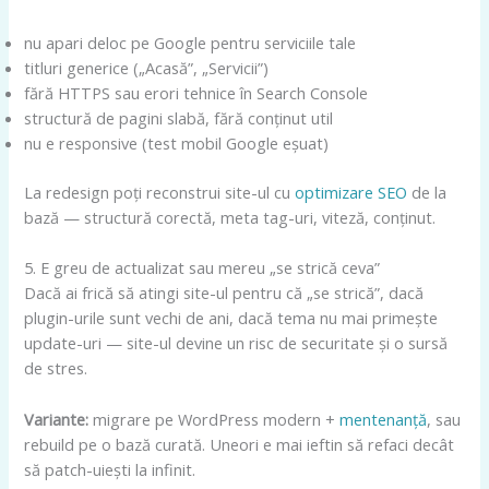
nu apari deloc pe Google pentru serviciile tale
titluri generice („Acasă”, „Servicii”)
fără HTTPS sau erori tehnice în Search Console
structură de pagini slabă, fără conținut util
nu e responsive (test mobil Google eșuat)
La redesign poți reconstrui site-ul cu
optimizare SEO
de la
bază — structură corectă, meta tag-uri, viteză, conținut.
5. E greu de actualizat sau mereu „se strică ceva”
Dacă ai frică să atingi site-ul pentru că „se strică”, dacă
plugin-urile sunt vechi de ani, dacă tema nu mai primește
update-uri — site-ul devine un risc de securitate și o sursă
de stres.
Variante:
migrare pe WordPress modern +
mentenanță
, sau
rebuild pe o bază curată. Uneori e mai ieftin să refaci decât
să patch-uiești la infinit.