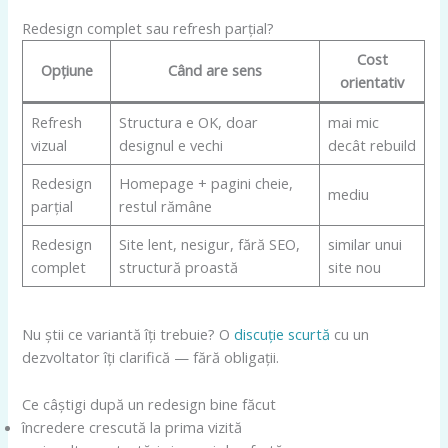
Redesign complet sau refresh parțial?
Cost
Opțiune
Când are sens
orientativ
Refresh
Structura e OK, doar
mai mic
vizual
designul e vechi
decât rebuild
Redesign
Homepage + pagini cheie,
mediu
parțial
restul rămâne
Redesign
Site lent, nesigur, fără SEO,
similar unui
complet
structură proastă
site nou
Nu știi ce variantă îți trebuie? O
discuție scurtă
cu un
dezvoltator îți clarifică — fără obligații.
Ce câștigi după un redesign bine făcut
încredere crescută la prima vizită