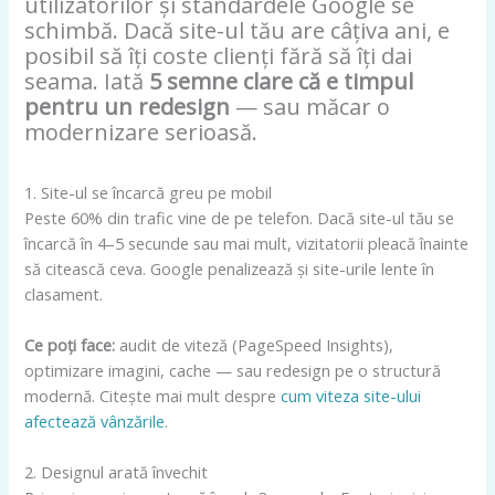
utilizatorilor și standardele Google se
schimbă. Dacă site-ul tău are câțiva ani, e
posibil să îți coste clienți fără să îți dai
seama. Iată
5 semne clare că e timpul
pentru un redesign
— sau măcar o
modernizare serioasă.
1. Site-ul se încarcă greu pe mobil
Peste 60% din trafic vine de pe telefon. Dacă site-ul tău se
încarcă în 4–5 secunde sau mai mult, vizitatorii pleacă înainte
să citească ceva. Google penalizează și site-urile lente în
clasament.
Ce poți face:
audit de viteză (PageSpeed Insights),
optimizare imagini, cache — sau redesign pe o structură
modernă. Citește mai mult despre
cum viteza site-ului
afectează vânzările
.
2. Designul arată învechit