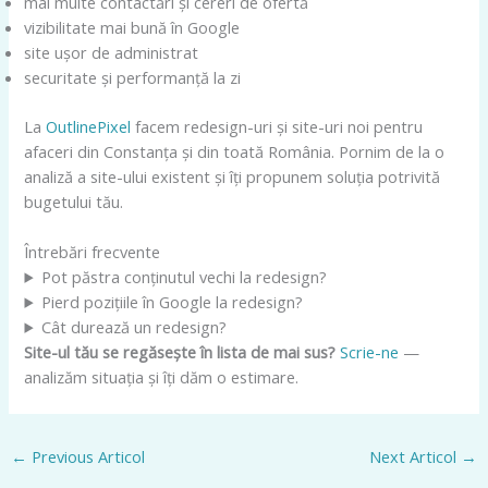
mai multe contactări și cereri de ofertă
vizibilitate mai bună în Google
site ușor de administrat
securitate și performanță la zi
La
OutlinePixel
facem redesign-uri și site-uri noi pentru
afaceri din Constanța și din toată România. Pornim de la o
analiză a site-ului existent și îți propunem soluția potrivită
bugetului tău.
Întrebări frecvente
Pot păstra conținutul vechi la redesign?
Pierd pozițiile în Google la redesign?
Cât durează un redesign?
Site-ul tău se regăsește în lista de mai sus?
Scrie-ne
—
analizăm situația și îți dăm o estimare.
←
Previous Articol
Next Articol
→