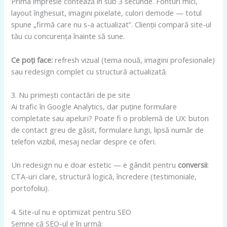
Prima impresie contează în sub 3 secunde. Fonturi mici,
layout înghesuit, imagini pixelate, culori demode — totul
spune „firmă care nu s-a actualizat”. Clienții compară site-ul
tău cu concurența înainte să sune.
Ce poți face:
refresh vizual (tema nouă, imagini profesionale)
sau redesign complet cu structură actualizată.
3. Nu primești contactări de pe site
Ai trafic în Google Analytics, dar puține formulare
completate sau apeluri? Poate fi o problemă de UX: buton
de contact greu de găsit, formulare lungi, lipsă număr de
telefon vizibil, mesaj neclar despre ce oferi.
Un redesign nu e doar estetic — e gândit pentru
conversii
:
CTA-uri clare, structură logică, încredere (testimoniale,
portofoliu).
4. Site-ul nu e optimizat pentru SEO
Semne că SEO-ul e în urmă: